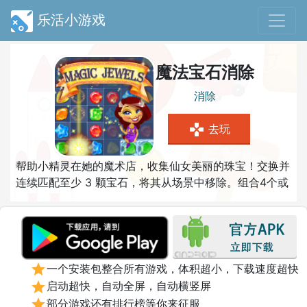
乐活小游戏
魔法宝石消除
消除
gamepad
去玩
帮助小精灵在她的魔术店，收集仙女美丽的珠宝！交换并
连续匹配至少 3 颗宝石，将其从场景中移除。组合4个或
更多宝石将产生特殊的宝石，爆炸摧毁所有单一颜色的宝
石或清除某些区域。完成所有订单以完成一个级别，并在
您卡住时使用强大的道具。通过完成目标，与强大的
Boss战斗，并尝试击败所有101关卡赚取额外的硬币！
star
一个安装包整合所有游戏，体积超小，下载速度超快
star
启动超快，自动全屏，自动横竖屏
star
部分游戏还有排行榜等你来征服