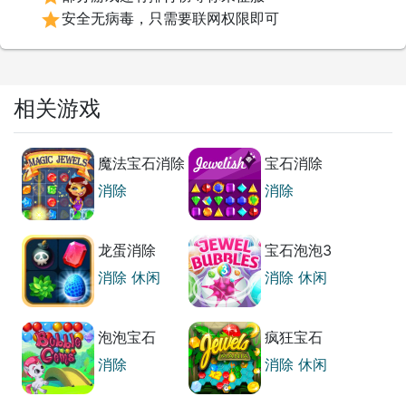
star
安全无病毒，只需要联网权限即可
相关游戏
魔法宝石消除
宝石消除
消除
消除
龙蛋消除
宝石泡泡3
消除
休闲
消除
休闲
泡泡宝石
疯狂宝石
消除
消除
休闲